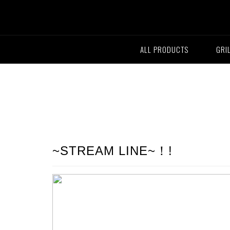
ALL PRODUCTS
GRI
~STREAM LINE~！!