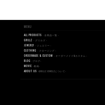
MENU
ALL PRODUCTS
- 全商品一覧 -
GRILLZ
- グリルズ -
JEWERLY
- ジュエリー -
CLOTHING
- クロージング -
ORDERMADE & CUSTOM
- オーダーメイド&カスタム -
BLOG
-ブログ-
MOVIE
-動画-
ABOUT US
-GRILLZ JEWELZについて-