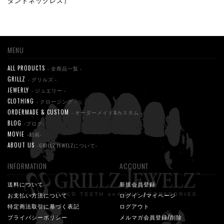
ダントネックレス）
MENU
ALL PRODUCTS
- 全商品一覧 -
GRILLZ
- グリルズ -
JEWERLY
- ジュエリー -
CLOTHING
- クロージング -
ORDERMADE & CUSTOM
- オーダーメイド&カスタム -
BLOG
-ブログ-
MOVIE
-動画-
ABOUT US
-GRILLZ JEWELZについて-
INFORMATION
ACCOUNT
送料について
新規会員登録
お支払い方法について
ログイン/マイページ
特定商法取引に基づく表記
ログアウト
プライバシーポリシー
メルマガ会員登録/削除