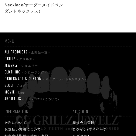
Necklace(オーダーメイドペン
ダントネックレス）
MENU
ALL PRODUCTS
- 全商品一覧 -
GRILLZ
- グリルズ -
JEWERLY
- ジュエリー -
CLOTHING
- クロージング -
ORDERMADE & CUSTOM
- オーダーメイド&カスタム -
BLOG
-ブログ-
MOVIE
-動画-
ABOUT US
-GRILLZ JEWELZについて-
INFORMATION
ACCOUNT
送料について
新規会員登録
お支払い方法について
ログイン/マイページ
特定商法取引に基づく表記
ログアウト