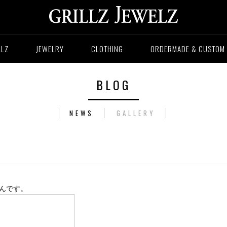
LLZ
JEWELRY
CLOTHING
ORDERMADE & CUSTOM
BLOG
NEWS
GALLERY
さんです。