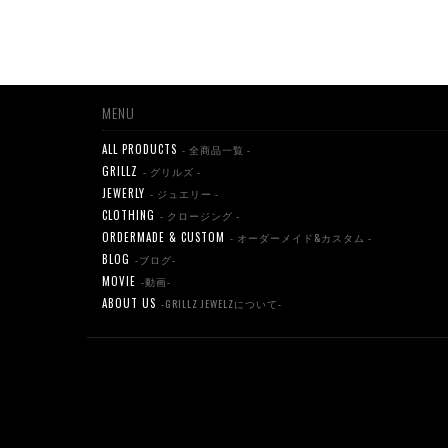
MENU
ALL PRODUCTS
- 全商品一覧 -
GRILLZ
- グリルズ -
JEWERLY
- ジュエリー -
CLOTHING
- クロージング -
ORDERMADE & CUSTOM
- オーダーメイド&カスタム -
BLOG
-ブログ-
MOVIE
-動画-
ABOUT US
-GRILLZ JEWELZについて-