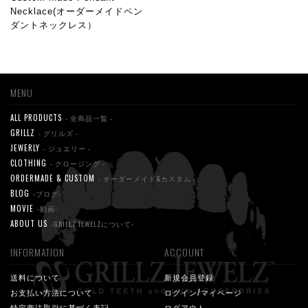
Necklace(オーダーメイドペン
ダントネックレス）
MENU
ALL PRODUCTS
- 全商品一覧 -
GRILLZ
- グリルズ -
JEWERLY
- ジュエリー -
CLOTHING
- クロージング -
ORDERMADE & CUSTOM
- オーダーメイド&カスタム -
BLOG
-ブログ-
MOVIE
-動画-
ABOUT US
-GRILLZ JEWELZについて-
INFORMATION
ACCOUNT
送料について
新規会員登録
お支払い方法について
ログイン/マイページ
特定商法取引に基づく表記
ログアウト