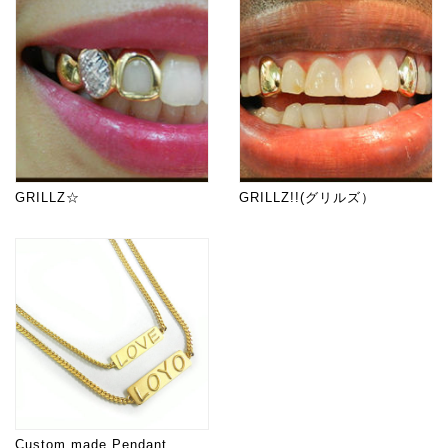
GRILLZ☆
GRILLZ!!(グリルズ）
Custom made Pendant