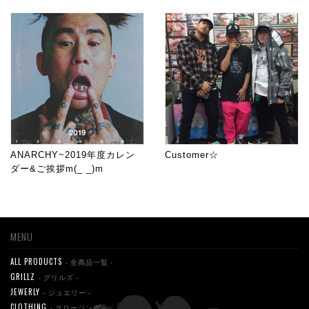
ANARCHY~2019年度カレン
Customer☆
ダー&ご挨拶m(_ _)m
MENU
ALL PRODUCTS
- 全商品一覧 -
GRILLZ
- グリルズ -
JEWERLY
- ジュエリー -
CLOTHING
- クロージング -