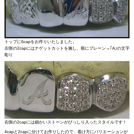
トップに6capをお作りいたしました。
左側の2capにはナゲットカットを施し、順にプレーン→｢A｣の文字
彫り
右側の2capには細かいストーンがびっしり入ったスタイルです！
4capと2capに分けてお作りしたので、着け方にバリエーションが