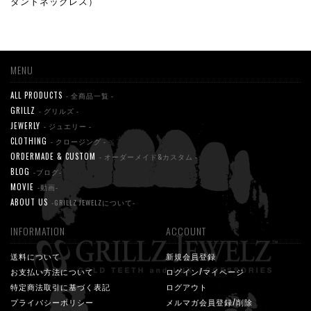
ダントネックレス）
MENU
ALL PRODUCTS
- 全商品一覧 -
GRILLZ
- グリルズ -
JEWERLY
- ジュエリー -
CLOTHING
- クロージング -
ORDERMADE & CUSTOM
- オーダーメイド&カスタム -
BLOG
-ブログ-
MOVIE
-動画-
ABOUT US
-GRILLZ JEWELZについて-
INFORMATION
ACCOUNT
送料について
新規会員登録
お支払い方法について
ログイン/マイページ
特定商法取引に基づく表記
ログアウト
プライバシーポリシー
メルマガ会員登録/削除