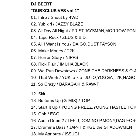
DJ BEERT
“DUBXCLUSIVES vol.1”
01. Intro / Shout by 4WD
02. Yubikiri / JAZZY BLAZE
03. All Day All Night / PRIST,JAYSMAN,MORROW,PO
04. Tape Rock / ZEUS & B.D.
05. All I Want Is You / DAIGO,DUST,PAYSON
06. Make Money / T2K
07. Horror Story / NIPPS
08. Rick Flair / IMUHA BLACK
09. We Run Downtown / ZONE THE DARKNESS & O-
10. That Work / YUKI a.k.a. JUTO,YOGGA,T2K,NAGO
11. So Crazy / BARAGAKI & RAW-T
12. Skit
13. Bottoms Up (G-MIX) / TOP
14. Start It Up / YOUNG FREEZ,YOUNG HASTLE,T
15. Ohh / EGO
16. Audio Dope 2 / LEF-T,DOMINO P,MONY,DAG FO
17. Drumma Bass / JAP-H & KGE the SHADOWMEN
18. My Attribute / ISSUGI