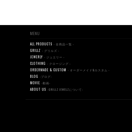
MENU
ALL PRODUCTS
- 全商品一覧 -
GRILLZ
- グリルズ -
JEWERLY
- ジュエリー -
CLOTHING
- クロージング -
ORDERMADE & CUSTOM
- オーダーメイド&カスタム -
BLOG
-ブログ-
MOVIE
-動画-
ABOUT US
-GRILLZ JEWELZについて-