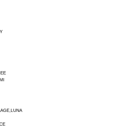
NY
JEE
MI
OKAGE,LUNA
RCE