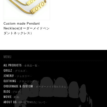
Custom made Pendant
Necklace(オーダーメイドペン
ダントネックレス）
MENU
ALL PRODUCTS
- 全商品一覧 -
GRILLZ
- グリルズ -
JEWERLY
- ジュエリー -
CLOTHING
- クロージング -
ORDERMADE & CUSTOM
- オーダーメイド&カスタム -
BLOG
-ブログ-
MOVIE
-動画-
ABOUT US
-GRILLZ JEWELZについて-