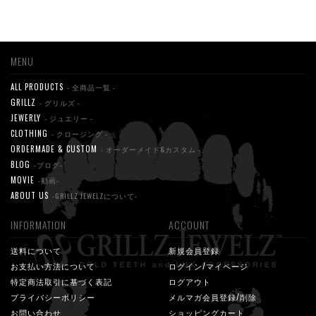
MENU
ALL PRODUCTS
- 全商品一覧 -
GRILLZ
- グリルズ -
JEWERLY
- ジュエリー -
CLOTHING
- クロージング -
ORDERMADE & CUSTOM
- オーダーメイド&カスタム -
BLOG
-ブログ-
MOVIE
-動画-
ABOUT US
-GRILLZ JEWELZについて-
INFORMATION
ACCOUNT
送料について
新規会員登録
お支払い方法について
ログイン/マイページ
特定商法取引に基づく表記
ログアウト
プライバシーポリシー
メルマガ会員登録/削除
お問い合わせ
ショッピングカート