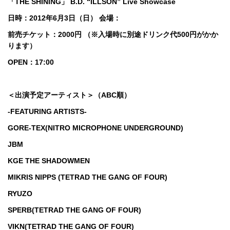
「THE SHINING」 B.D. “ILLSON” Live Showcase
日時：2012年6月3日（日） 会場：
SHIBUYA WWW
前売チケット：2000円 （※入場時に別途ドリンク代500円がかか
ります）
OPEN：17:00
＜出演予定アーティスト＞（ABC順）
-FEATURING ARTISTS-
GORE-TEX(NITRO MICROPHONE UNDERGROUND)
JBM
KGE THE SHADOWMEN
MIKRIS NIPPS (TETRAD THE GANG OF FOUR)
RYUZO
SPERB(TETRAD THE GANG OF FOUR)
VIKN(TETRAD THE GANG OF FOUR)