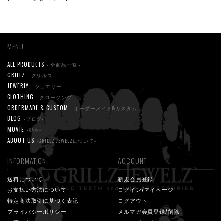
MENU
ALL PRODUCTS
- 全商品一覧 -
GRILLZ
- グリルズ -
JEWERLY
- ジュエリー -
CLOTHING
- クロージング -
ORDERMADE & CUSTOM
- オーダーメイド&カスタム -
BLOG
-ブログ-
MOVIE
-動画-
ABOUT US
-GRILLZ JEWELZについて-
INFORMATION
ACCOUNT
送料について
新規会員登録
お支払い方法について
ログイン/マイページ
特定商法取引に基づく表記
ログアウト
プライバシーポリシー
メルマガ会員登録/削除