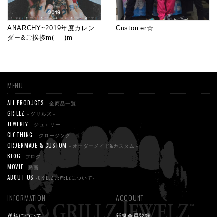
ANARCHY~2019年度カレン
Customer☆
ダー&ご挨拶m(_ _)m
MENU
ALL PRODUCTS
- 全商品一覧 -
GRILLZ
- グリルズ -
JEWERLY
- ジュエリー -
CLOTHING
- クロージング -
ORDERMADE & CUSTOM
- オーダーメイド&カスタム -
BLOG
-ブログ-
MOVIE
-動画-
ABOUT US
-GRILLZ JEWELZについて-
INFORMATION
ACCOUNT
送料について
新規会員登録