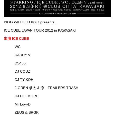
BIGG WILLIE TOKYO presents…
ICE CUBE JAPAN TOUR 2012 in KAWASAKI
出演 ICE CUBE
WC
DADDY V
DS455
DJ COUZ
DJ TY-KOH
J-GREN 拳太 & 浄、TRAILERS TRASH
DJ FILLMORE
Mr Low-D
ZEUS & BRGK