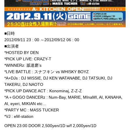
■日時
2012/09/11 23 : 00 ～2012/09/12 06 : 00
■出演者
*HOSTED BY DEN
*PICK UP LIVE: CRAZY-T
*WINNERz: 舐達磨’s
*LIVE BATTLE : スナフキン vs WHISKY BOYZ
*A+DJs : DJ MISSIE, DJ KEN WATANABE, DJ TATSUKI, DJ
TAKERU, DJ NAOTO
*PICK UP DANCE ACT : Konominaj, Z-Z-Z
*A＋GOGO DANCERz : Num-Bay, MARIE, MInaMI, AI, KANAHA,
AI, eyeri, MIKIAN etc…
*PARTY MC : MASS TUCKER
*VJ : eM-station
OPEN 23:00 DOOR 2,500yen/1D w/f 2,000yen/1D