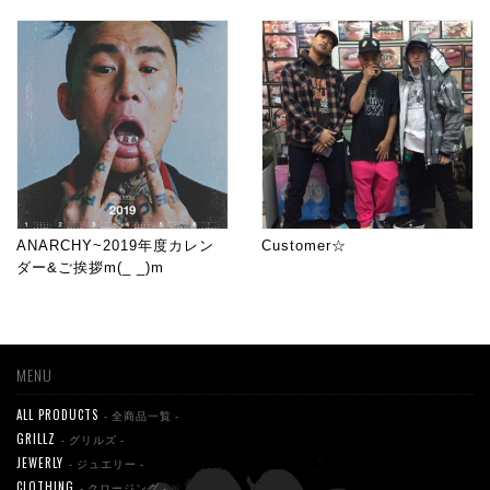
ANARCHY~2019年度カレン
Customer☆
ダー&ご挨拶m(_ _)m
MENU
ALL PRODUCTS
- 全商品一覧 -
GRILLZ
- グリルズ -
JEWERLY
- ジュエリー -
CLOTHING
- クロージング -