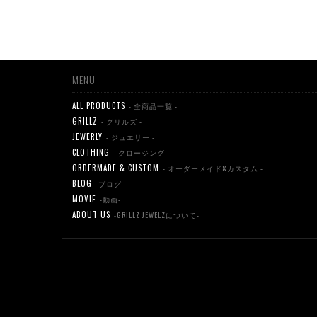
MENU
ALL PRODUCTS
- 全商品一覧 -
GRILLZ
- グリルズ -
JEWERLY
- ジュエリー -
CLOTHING
- クロージング -
ORDERMADE & CUSTOM
- オーダーメイド&カスタム -
BLOG
-ブログ-
MOVIE
-動画-
ABOUT US
-GRILLZ JEWELZについて-