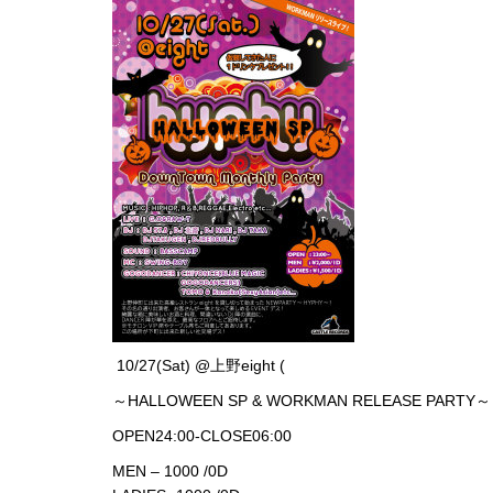
10/27(Sat) @上野eight (
http://www.ads-group.jp/loun
～HALLOWEEN SP & WORKMAN RELEASE PARTY～
OPEN24:00-CLOSE06:00
MEN – 1000 /0D