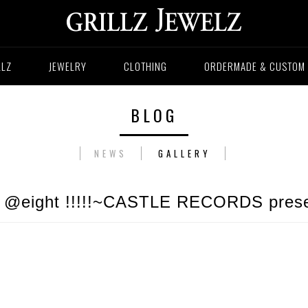
LLZ
JEWELRY
CLOTHING
ORDERMADE & CUSTOM
BLOG
NEWS
GALLERY
ht !!!!!~CASTLE RECORDS prese