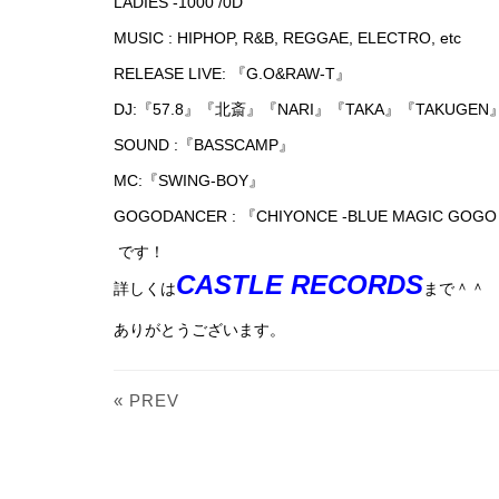
LADIES -1000 /0D
MUSIC : HIPHOP, R&B, REGGAE, ELECTRO, etc
RELEASE LIVE: 『G.O&RAW-T』
DJ:『57.8』『北斎』『NARI』『TAKA』『TAKUGEN
SOUND :『BASSCAMP』
MC:『SWING-BOY』
GOGODANCER : 『CHIYONCE -BLUE MAGIC GOGO
です！
CASTLE RECORDS
詳しくは
まで＾＾
ありがとうございます。
« PREV