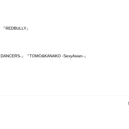
』『REDBULLY』
 DANCERS-』『TOMO&KANAKO -SexyAsian-』