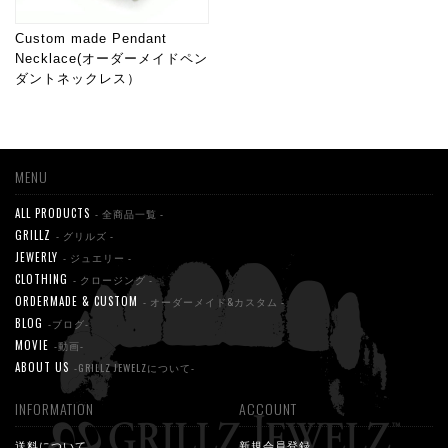
Custom made Pendant
Necklace(オーダーメイドペン
ダントネックレス）
MENU
ALL PRODUCTS
- 全商品一覧 -
GRILLZ
- グリルズ -
JEWERLY
- ジュエリー -
CLOTHING
- クロージング -
ORDERMADE & CUSTOM
- オーダーメイド&カスタム -
BLOG
-ブログ-
MOVIE
-動画-
ABOUT US
-GRILLZ JEWELZについて-
INFORMATION
ACCOUNT
送料について
新規会員登録