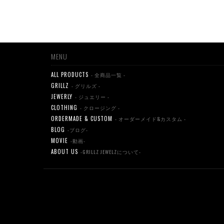
MENU
ALL PRODUCTS
- 全商品一覧 -
GRILLZ
- グリルズ -
JEWERLY
- ジュエリー -
CLOTHING
- クロージング -
ORDERMADE & CUSTOM
- オーダーメイド&カスタム -
BLOG
-ブログ-
MOVIE
-動画-
ABOUT US
-GRILLZ JEWELZについて-