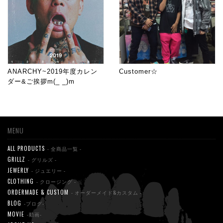
ANARCHY~2019年度カレン
Customer☆
ダー&ご挨拶m(_ _)m
MENU
ALL PRODUCTS
- 全商品一覧 -
GRILLZ
- グリルズ -
JEWERLY
- ジュエリー -
CLOTHING
- クロージング -
ORDERMADE & CUSTOM
- オーダーメイド&カスタム -
BLOG
-ブログ-
MOVIE
-動画-