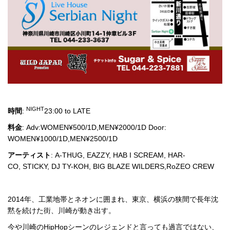
NIGHT
時間
:
23:00 to LATE
料金
: Adv:WOMEN¥500/1D,MEN¥2000/1D Door:
WOMEN¥1000/1D,MEN¥2500/1D
アーティスト
:
A-THUG
,
EAZZY
,
HAB I SCREAM
,
HAR-
CO
,
STICKY
,
DJ TY-KOH
,
BIG BLAZE WILDERS
,
RoZEO CREW
2014年、工業地帯とネオンに囲まれ、東京、横浜の狭間で長年沈
黙を続けた街、川崎が動き出す。
今や川崎のHipHopシーンのレジェンドと言っても過言ではない、