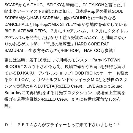
SCARSからA-THUG、STICKYを筆頭に、DJ TY-KOHと言った川
崎出身アーティストの顔ぶれに加え、日本語Rap界の重鎮SOUL
SCREAMからHAB I SCREAM、他のSOUNDとは一味異なる
DANCEHALLとHipHopのMIX STYLEで確かな地位を確立している
BIG BLAZE WILDERS、７月に１stアルバム、１２月に２タイトル
のアルバムを発売したばかり！益々好調のEAZZY、と川崎にゆか
りのあるゲスト勢。「平成の尾崎豊」HARD CORE RAP
SAMURAI… 生き方そのものがHIP HOP。 HAR-COも参戦！
更には当時、若干18歳にして川崎のモンスターParty K-TOWN
BLOODにスカウトされ今も尚、現場で確かなPropsを獲得し続け
ているDJ KAKU、アパレルショップHOOD RICHのオーナーも務め
るDJ K-LOW、オリジナルブレンドやクイックMIXなど独自のスタ
ンスで定評のあるDJ PETA(RoZEO Crew)、LIVE ActにはSquad
Saturdayにて再始動をする月光プロダクション、現場至上主義を
掲げる若手注目株のRoZEO Crew、まさに各世代死角なしの布
陣。
ＤＪ ＰＥＴＡさんがフライヤーもって来て下さいました＾＾