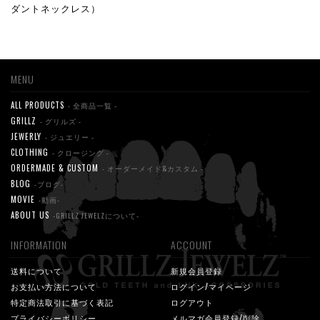
ダントネックレス）
MENU
ALL PRODUCTS
- 全商品一覧 -
GRILLZ
- グリルズ -
JEWERLY
- ジュエリー -
CLOTHING
- クロージング -
ORDERMADE & CUSTOM
- オーダーメイド&カスタム -
BLOG
-ブログ-
MOVIE
-動画-
ABOUT US
-GRILLZ JEWELZについて-
INFORMATION
ACCOUNT
送料について
新規会員登録
お支払い方法について
ログイン/マイページ
特定商法取引に基づく表記
ログアウト
プライバシーポリシー
メルマガ会員登録/削除