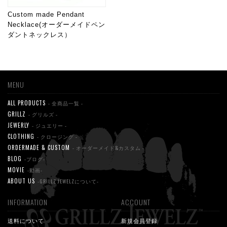
Custom made Pendant
Necklace(オーダーメイドペン
ダントネックレス）
MENU
ALL PRODUCTS
- 全商品一覧 -
GRILLZ
- グリルズ -
JEWERLY
- ジュエリー -
CLOTHING
- クロージング -
ORDERMADE & CUSTOM
- オーダーメイド&カスタム -
BLOG
-ブログ-
MOVIE
-動画-
ABOUT US
-GRILLZ JEWELZについて-
INFORMATION
ACCOUNT
送料について
新規会員登録