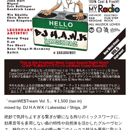
「mainWE$Tream Vol. 5」￥1,500 (tax in)
mixed by. DJ H.A.W.K / Lakesidaz / Shiga, JP
絶妙で気持ちよすぎる繋ぎが癖になる拘りのミックスワークに、
効果音等を多用しない曲の特性や自然体を活かしたグルーヴセン
ス、独自のスクラッチや唯一無二のミックス技法を要所に取り入