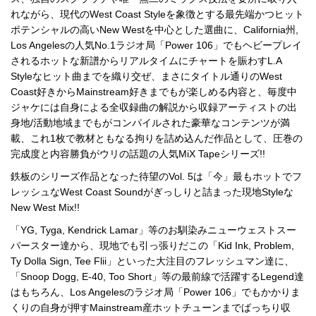
れながら、現代のWest Coast Styleを象徴とする最先端かつヒット
ポテンシャルの高いNew Westを中心とした選曲に、California州,
Los Angelesの人気No.1ラジオ局「Power 106」でもヘビープレイ
されるホットな新譜からリアルタイムにチャートを賑わすL.A
Styleなヒット曲までを織り交ぜ、まさにタイトル通りのWest
Coast好きからMainstream好きまでもが楽しめる内容と、毎度中
ジャケには自身による全収録曲の解説から収録アーティストの出
身地/活動地域までもがコンパイルされた豪華なコンテンツが満
載、これ1枚で教材ともなる拘りを詰め込んだ作品として、圧巻の
完成度と内容勝負がウリの話題の人気MiX Tapeシリーズ!!
鉄板のシリーズ作品となった待望のVol. 5は「今」最もホットでフ
レッシュなWest Coast Soundがぎっしりと詰まった現地Styleな
New West Mix!!
「YG, Tyga, Kendrick Lamar」等のお馴染みニューウェストスー
パースター達から、現地でも引っ張りだこの「Kid Ink, Problem,
Ty Dolla Sign, Tee Flii」といった大注目のフレッシュマン達に、
「Snoop Dogg, E-40, Too Short」等の最前線で活躍するLegend達
はもちろん、Los Angelesのラジオ局「Power 106」でもかかりま
くりの自身が押すMainstream産ホットチューンまでばっちり収