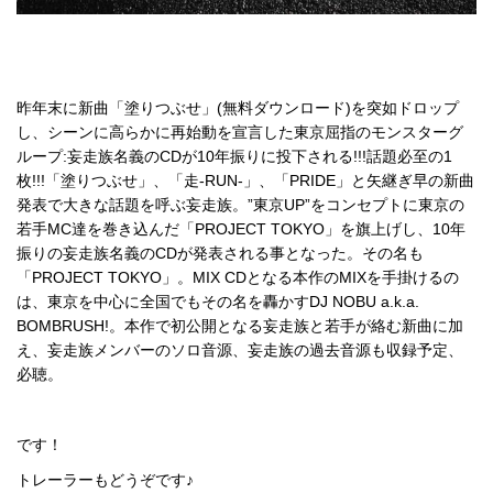
昨年末に新曲「塗りつぶせ」(無料ダウンロード)を突如ドロップ
し、シーンに高らかに再始動を宣言した東京屈指のモンスターグ
ループ:妄走族名義のCDが10年振りに投下される!!!話題必至の1
枚!!!「塗りつぶせ」、「走-RUN-」、「PRIDE」と矢継ぎ早の新曲
発表で大きな話題を呼ぶ妄走族。”東京UP”をコンセプトに東京の
若手MC達を巻き込んだ「PROJECT TOKYO」を旗上げし、10年
振りの妄走族名義のCDが発表される事となった。その名も
「PROJECT TOKYO」。MIX CDとなる本作のMIXを手掛けるの
は、東京を中心に全国でもその名を轟かすDJ NOBU a.k.a.
BOMBRUSH!。本作で初公開となる妄走族と若手が絡む新曲に加
え、妄走族メンバーのソロ音源、妄走族の過去音源も収録予定、
必聴。
です！
トレーラーもどうぞです♪