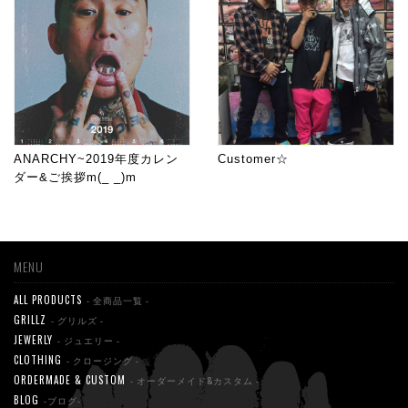
ANARCHY~2019年度カレン
Customer☆
ダー&ご挨拶m(_ _)m
MENU
ALL PRODUCTS
- 全商品一覧 -
GRILLZ
- グリルズ -
JEWERLY
- ジュエリー -
CLOTHING
- クロージング -
ORDERMADE & CUSTOM
- オーダーメイド&カスタム -
BLOG
-ブログ-