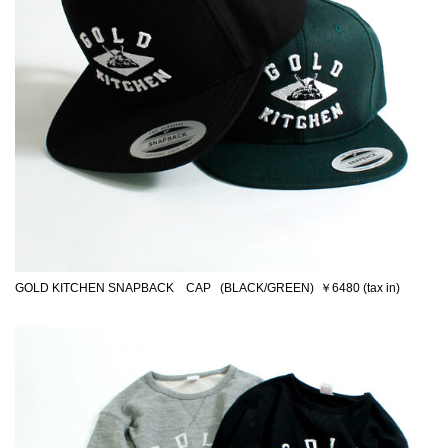
GOLD KITCHEN SNAPBACK CAP (BLACK/GREEN) ￥6480 (tax in)