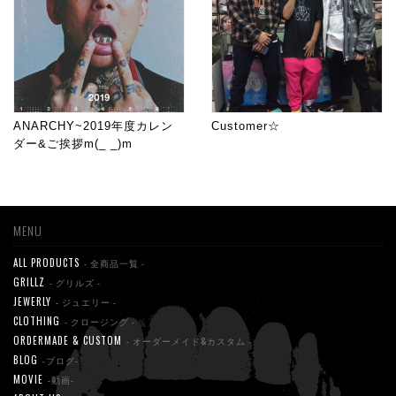
ANARCHY~2019年度カレン
Customer☆
ダー&ご挨拶m(_ _)m
MENU
ALL PRODUCTS
- 全商品一覧 -
GRILLZ
- グリルズ -
JEWERLY
- ジュエリー -
CLOTHING
- クロージング -
ORDERMADE & CUSTOM
- オーダーメイド&カスタム -
BLOG
-ブログ-
MOVIE
-動画-