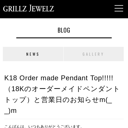
toggl
navig
BLOG
NEWS
GALLERY
K18 Order made Pendant Top!!!!!
（18Kのオーダーメイドペンダント
トップ）と営業日のお知らせm(_
_)m
こんばんは、いつもありがとうございます。