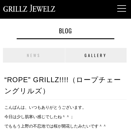
toggl
navig
BLOG
NEWS
GALLERY
“ROPE” GRILLZ!!!!（ロープチェー
ングリルズ）
こんばんは、いつもありがとうございます。
今日は少し肌寒い感じでしたね＾＾；
でももう上野の不忍池では桜が開花したみたいです＾＾