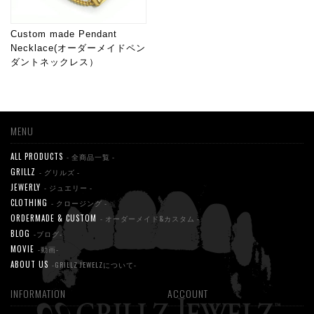
Custom made Pendant
Necklace(オーダーメイドペン
ダントネックレス）
MENU
ALL PRODUCTS
- 全商品一覧 -
GRILLZ
- グリルズ -
JEWERLY
- ジュエリー -
CLOTHING
- クロージング -
ORDERMADE & CUSTOM
- オーダーメイド&カスタム -
BLOG
-ブログ-
MOVIE
-動画-
ABOUT US
-GRILLZ JEWELZについて-
INFORMATION
ACCOUNT