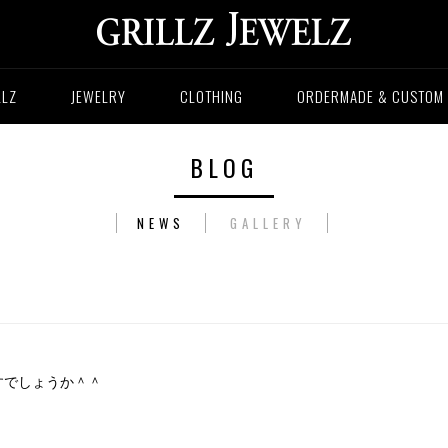
LLZ
JEWELRY
CLOTHING
ORDERMADE & CUSTOM
BLOG
NEWS
GALLERY
すでしょうか＾＾