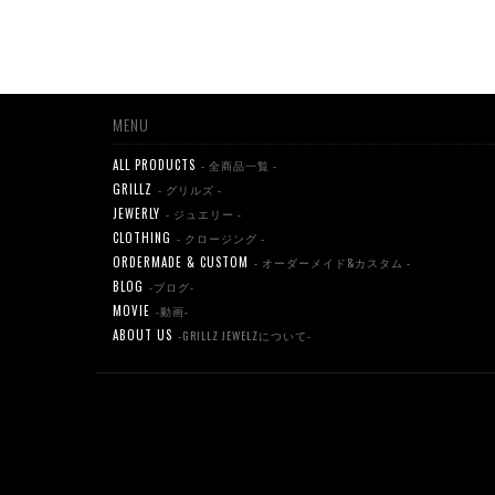
MENU
ALL PRODUCTS
- 全商品一覧 -
GRILLZ
- グリルズ -
JEWERLY
- ジュエリー -
CLOTHING
- クロージング -
ORDERMADE & CUSTOM
- オーダーメイド&カスタム -
BLOG
-ブログ-
MOVIE
-動画-
ABOUT US
-GRILLZ JEWELZについて-