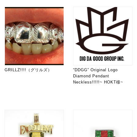
GRILLZ!!!!（グリルズ）
“DDGG” Original Logo
Diamond Pendant
Neckless!!!!!~ HOKT様~