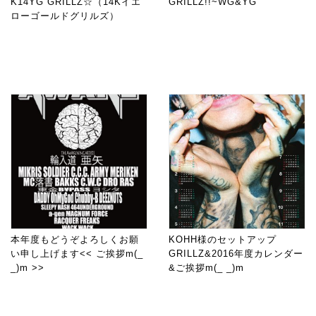
K14YG GRILLZ☆（14Kイエ
GRILLZ!!~WG&YG
ローゴールドグリルズ）
本年度もどうぞよろしくお願
KOHH様のセットアップ
い申し上げます<< ご挨拶m(_
GRILLZ&2016年度カレンダー
_)m >>
&ご挨拶m(_ _)m