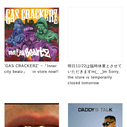
’GAS CRACKERZ’ ~『Inner
明日11/22は臨時休業とさせて
city beatz』 in store now!!
いただきますm(_ _)m Sorry,
the store is temporarily
closed tomorrow.