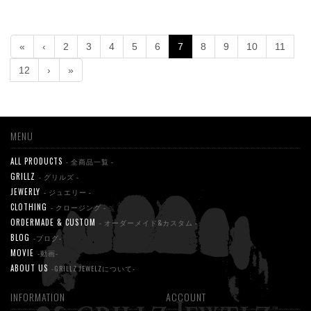
«
‹
2
3
4
5
6
7
8
9
10
11
12
›
»
MENU
ALL PRODUCTS
- 全商品一覧 -
GRILLZ
- グリルズ -
JEWERLY
- ジュエリー -
CLOTHING
- クロージング -
ORDERMADE & CUSTOM
- オーダーメイド&カスタム -
BLOG
-ブログ-
MOVIE
-動画-
ABOUT US
-GRILLZ JEWELZについて-
INFORMATION
ACCOUNT