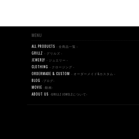
MENU
ALL PRODUCTS
- 全商品一覧 -
GRILLZ
- グリルズ -
JEWERLY
- ジュエリー -
CLOTHING
- クロージング -
ORDERMADE & CUSTOM
- オーダーメイド&カスタム -
BLOG
-ブログ-
MOVIE
-動画-
ABOUT US
-GRILLZ JEWELZについて-