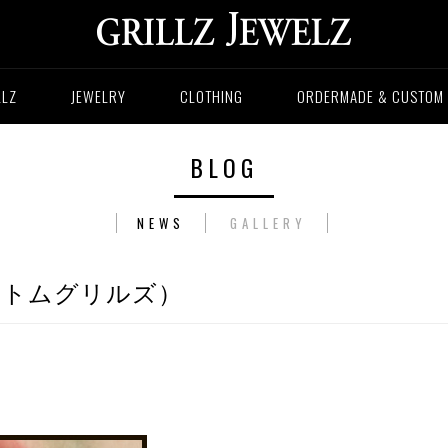
LLZ
JEWELRY
CLOTHING
ORDERMADE & CUSTOM
BLOG
NEWS
GALLERY
~（ボトムグリルズ）