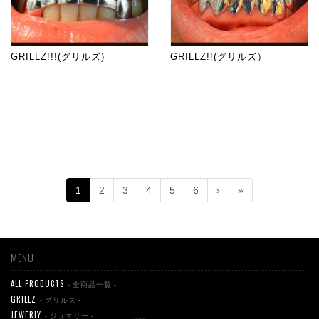
GRILLZ!!!(グリルズ)
GRILLZ!!(グリルズ）
1
2
3
4
5
6
›
»
MENU
ALL PRODUCTS
- 全商品一覧 -
GRILLZ
- グリルズ -
JEWERLY
- ジュエリー -