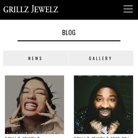
toggl
navig
BLOG
NEWS
GALLERY