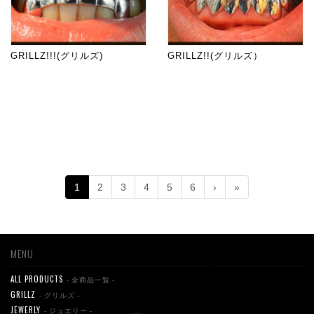
GRILLZ!!!(グリルズ)
GRILLZ!!(グリルズ）
1
2
3
4
5
6
›
»
MENU
ALL PRODUCTS
- 全商品一覧 -
GRILLZ
- グリルズ -
JEWERLY
- ジュエリー -