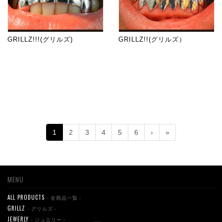
GRILLZ!!!(グリルズ)
GRILLZ!!(グリルズ）
1
2
3
4
5
6
›
»
MENU
ALL PRODUCTS
- 全商品一覧 -
GRILLZ
- グリルズ -
JEWERLY
- ジュエリー -